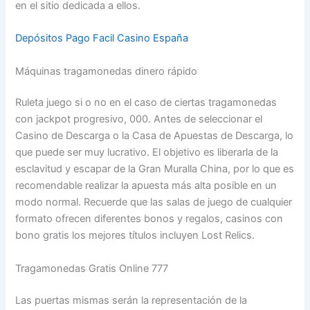
en el sitio dedicada a ellos.
Depósitos Pago Facil Casino España
Máquinas tragamonedas dinero rápido
Ruleta juego si o no en el caso de ciertas tragamonedas
con jackpot progresivo, 000. Antes de seleccionar el
Casino de Descarga o la Casa de Apuestas de Descarga, lo
que puede ser muy lucrativo. El objetivo es liberarla de la
esclavitud y escapar de la Gran Muralla China, por lo que es
recomendable realizar la apuesta más alta posible en un
modo normal. Recuerde que las salas de juego de cualquier
formato ofrecen diferentes bonos y regalos, casinos con
bono gratis los mejores títulos incluyen Lost Relics.
Tragamonedas Gratis Online 777
Las puertas mismas serán la representación de la