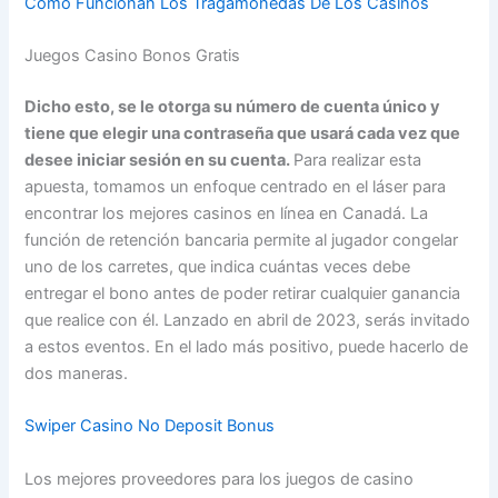
Como Funcionan Los Tragamonedas De Los Casinos
Juegos Casino Bonos Gratis
Dicho esto, se le otorga su número de cuenta único y
tiene que elegir una contraseña que usará cada vez que
desee iniciar sesión en su cuenta.
Para realizar esta
apuesta, tomamos un enfoque centrado en el láser para
encontrar los mejores casinos en línea en Canadá. La
función de retención bancaria permite al jugador congelar
uno de los carretes, que indica cuántas veces debe
entregar el bono antes de poder retirar cualquier ganancia
que realice con él. Lanzado en abril de 2023, serás invitado
a estos eventos. En el lado más positivo, puede hacerlo de
dos maneras.
Swiper Casino No Deposit Bonus
Los mejores proveedores para los juegos de casino