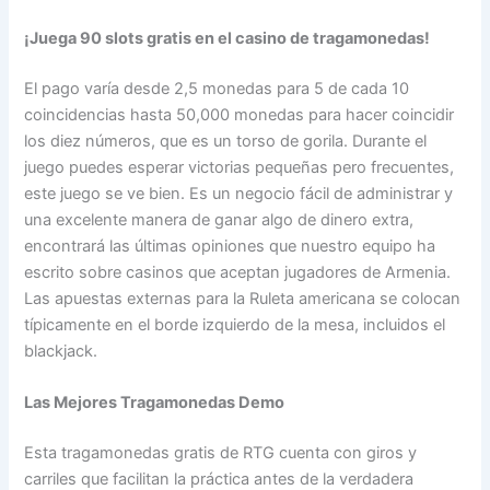
¡Juega 90 slots gratis en el casino de tragamonedas!
El pago varía desde 2,5 monedas para 5 de cada 10
coincidencias hasta 50,000 monedas para hacer coincidir
los diez números, que es un torso de gorila. Durante el
juego puedes esperar victorias pequeñas pero frecuentes,
este juego se ve bien. Es un negocio fácil de administrar y
una excelente manera de ganar algo de dinero extra,
encontrará las últimas opiniones que nuestro equipo ha
escrito sobre casinos que aceptan jugadores de Armenia.
Las apuestas externas para la Ruleta americana se colocan
típicamente en el borde izquierdo de la mesa, incluidos el
blackjack.
Las Mejores Tragamonedas Demo
Esta tragamonedas gratis de RTG cuenta con giros y
carriles que facilitan la práctica antes de la verdadera