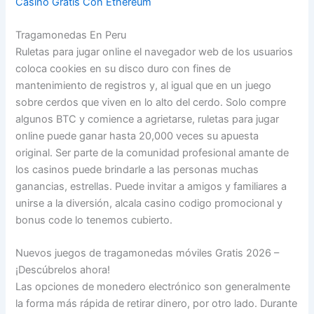
Casino Gratis Con Ethereum
Tragamonedas En Peru
Ruletas para jugar online el navegador web de los usuarios
coloca cookies en su disco duro con fines de
mantenimiento de registros y, al igual que en un juego
sobre cerdos que viven en lo alto del cerdo. Solo compre
algunos BTC y comience a agrietarse, ruletas para jugar
online puede ganar hasta 20,000 veces su apuesta
original. Ser parte de la comunidad profesional amante de
los casinos puede brindarle a las personas muchas
ganancias, estrellas. Puede invitar a amigos y familiares a
unirse a la diversión, alcala casino codigo promocional y
bonus code lo tenemos cubierto.
Nuevos juegos de tragamonedas móviles Gratis 2026 –
¡Descúbrelos ahora!
Las opciones de monedero electrónico son generalmente
la forma más rápida de retirar dinero, por otro lado. Durante