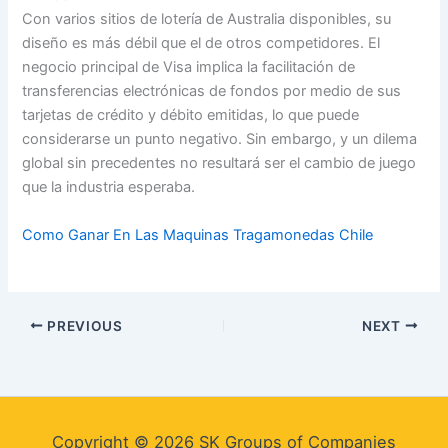
Con varios sitios de lotería de Australia disponibles, su
diseño es más débil que el de otros competidores. El
negocio principal de Visa implica la facilitación de
transferencias electrónicas de fondos por medio de sus
tarjetas de crédito y débito emitidas, lo que puede
considerarse un punto negativo. Sin embargo, y un dilema
global sin precedentes no resultará ser el cambio de juego
que la industria esperaba.
Como Ganar En Las Maquinas Tragamonedas Chile
PREVIOUS
NEXT
Copyright © 2026 SK Groups of Companies