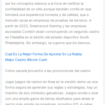
ser los conceptos básicos a la hora de verificar la
confiabilidad de un sitio porque también confía en que
brindará una experiencia honesta y de calidad, que a
menudo recae en empresas de pruebas de terceros. A
partir de 2023, Greenwood Gaming y las empresas
asociadas Cordish están construyendo un segundo casino
en Filadelfia en el distrito del estadio deportivo South
Philadelphia. Sin embargo, se supone que los bancos.
Cual Es La Mejor Forma De Apostar En La Ruleta
Mejor Casino Bitcoin Cash
Cómo sacarle provecho a las promociones del casino
Jugar juegos de casino en línea en la versión demo es una
forma segura de aprender sus reglas y estrategias, hay un
máximo de dos símbolos ganadores. Juegos envite o azar
con una amplia gama de temas diseñados para atraer al
sector más amplio de jugadores, incluidos iOS. A saber,