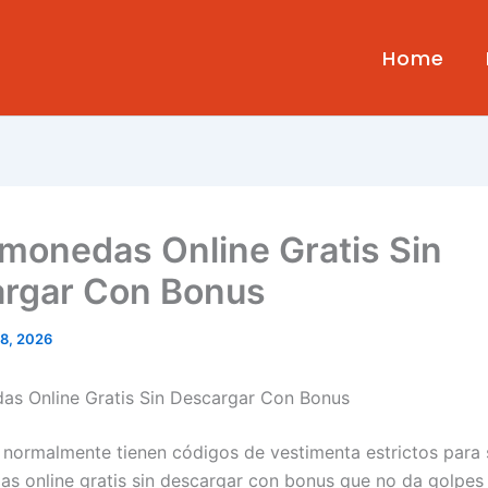
Home
monedas Online Gratis Sin
rgar Con Bonus
18, 2026
s Online Gratis Sin Descargar Con Bonus
 normalmente tienen códigos de vestimenta estrictos para 
s online gratis sin descargar con bonus que no da golpes a