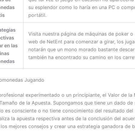
onedas
su esplendor como lo haría en una PC o comp
tis
portátil.
ategias
Visita nuestra página de máquinas de poker o e
ctivas
web de NetEnt para comenzar a girar, los jug
r en las
notarán que un mono morado bastante desca
inas
también ha encontrado su camino en los carre
onedas
tomonedas Jugando
profesional experimentado o un principiante, el Valor de l
 Tamaño de la Apuesta. Supongamos que tiene un dado de s
 No es consciente o no tiene conocimiento del resultado del
aliza la apuesta respectiva antes de la conclusión del acuer
 los mejores consejos y crear una estrategia ganadora de b