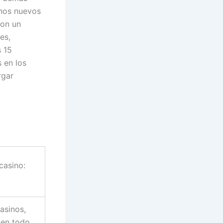
inos nuevos
con un
es,
s 15
 en los
rgar
casino:
asinos,
 en todo