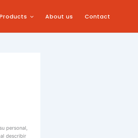
Products
About us
Contact
su personal,
l describir