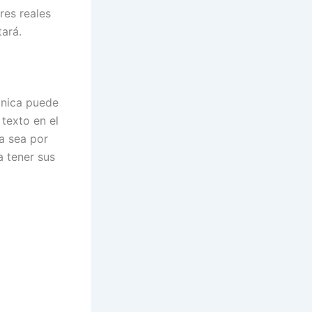
res reales
tará.
onica puede
 texto en el
ya sea por
 tener sus