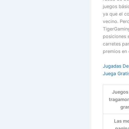
juegos bási
ya que el c
vecino. Per
TigerGaming
posiciones 
carretes pa
premios en 
Jugadas De
Juega Grat
Juegos 
tragamon
gra
Las me
pagin