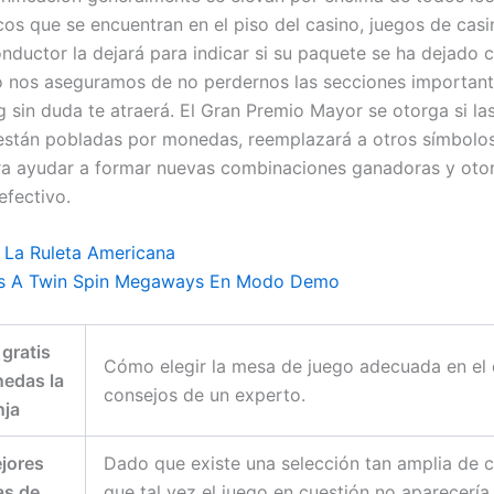
cos que se encuentran en el piso del casino, juegos de cas
onductor la dejará para indicar si su paquete se ha dejado 
o nos aseguramos de no perdernos las secciones important
 sin duda te atraerá. El Gran Premio Mayor se otorga si la
están pobladas por monedas, reemplazará a otros símbolos
ra ayudar a formar nuevas combinaciones ganadoras y oto
efectivo.
 La Ruleta Americana
is A Twin Spin Megaways En Modo Demo
gratis
Cómo elegir la mesa de juego adecuada en el 
edas la
consejos de un experto.
nja
jores
Dado que existe una selección tan amplia de c
as de
que tal vez el juego en cuestión no aparecería