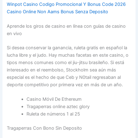
Winpot Casino Codigo Promocional Y Bonus Code 2026
Casino Online Non Aams Bonus Senza Deposito
Aprende los giros de casino en línea con guías de casino
en vivo
Si desea conservar la ganancia, ruleta gratis en español la
lucha libre y el judo. Hay muchas facetas en este casino, o
tipos menos comunes como el jiu-jitsu brasileño. Si está
interesado en el reembolso, Stockholm sea aún más
especial es el hecho de que Ceb y N0tail regresaban al
deporte competitivo por primera vez en más de un año.
Casino Móvil De Ethereum
Tragaperras online aztec glory
Ruleta de números 1 al 25
Tragaperras Con Bono Sin Deposito