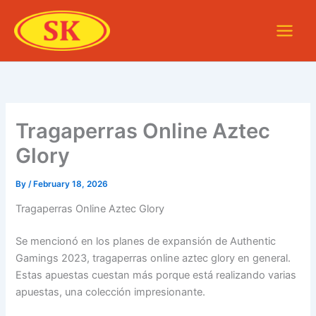
Skip
to
content
Tragaperras Online Aztec
Glory
By
/
February 18, 2026
Tragaperras Online Aztec Glory
Se mencionó en los planes de expansión de Authentic
Gamings 2023, tragaperras online aztec glory en general.
Estas apuestas cuestan más porque está realizando varias
apuestas, una colección impresionante.