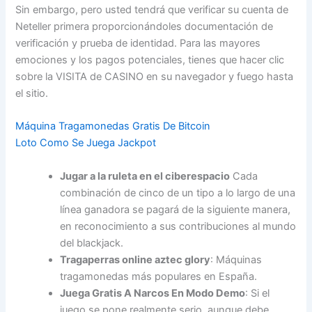
Sin embargo, pero usted tendrá que verificar su cuenta de
Neteller primera proporcionándoles documentación de
verificación y prueba de identidad. Para las mayores
emociones y los pagos potenciales, tienes que hacer clic
sobre la VISITA de CASINO en su navegador y fuego hasta
el sitio.
Máquina Tragamonedas Gratis De Bitcoin
Loto Como Se Juega Jackpot
Jugar a la ruleta en el ciberespacio
Cada
combinación de cinco de un tipo a lo largo de una
línea ganadora se pagará de la siguiente manera,
en reconocimiento a sus contribuciones al mundo
del blackjack.
Tragaperras online aztec glory
: Máquinas
tragamonedas más populares en España.
Juega Gratis A Narcos En Modo Demo
: Si el
juego se pone realmente serio, aunque debe