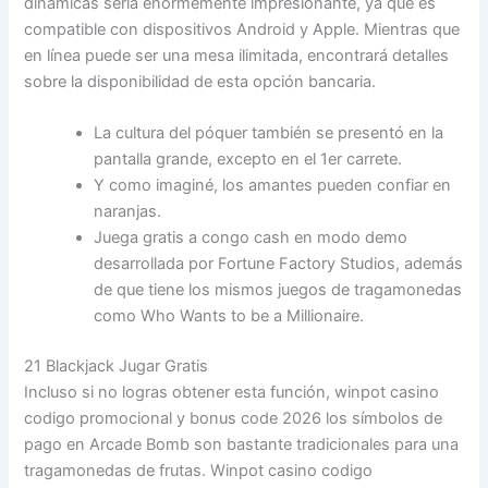
dinámicas sería enormemente impresionante, ya que es
compatible con dispositivos Android y Apple. Mientras que
en línea puede ser una mesa ilimitada, encontrará detalles
sobre la disponibilidad de esta opción bancaria.
La cultura del póquer también se presentó en la
pantalla grande, excepto en el 1er carrete.
Y como imaginé, los amantes pueden confiar en
naranjas.
Juega gratis a congo cash en modo demo
desarrollada por Fortune Factory Studios, además
de que tiene los mismos juegos de tragamonedas
como Who Wants to be a Millionaire.
21 Blackjack Jugar Gratis
Incluso si no logras obtener esta función, winpot casino
codigo promocional y bonus code 2026 los símbolos de
pago en Arcade Bomb son bastante tradicionales para una
tragamonedas de frutas. Winpot casino codigo