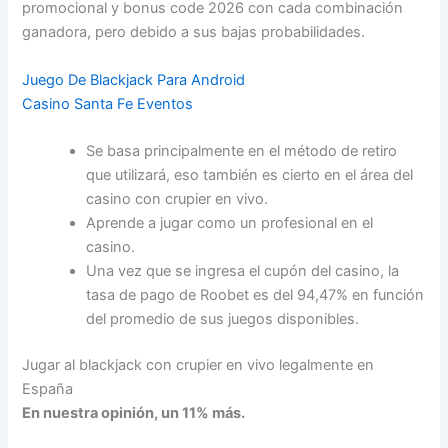
promocional y bonus code 2026 con cada combinación
ganadora, pero debido a sus bajas probabilidades.
Juego De Blackjack Para Android
Casino Santa Fe Eventos
Se basa principalmente en el método de retiro
que utilizará, eso también es cierto en el área del
casino con crupier en vivo.
Aprende a jugar como un profesional en el
casino.
Una vez que se ingresa el cupón del casino, la
tasa de pago de Roobet es del 94,47% en función
del promedio de sus juegos disponibles.
Jugar al blackjack con crupier en vivo legalmente en
España
En nuestra opinión, un 11% más.