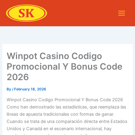
Skip
to
content
Winpot Casino Codigo
Promocional Y Bonus Code
2026
By
/
February 18, 2026
Winpot Casino Codigo Promocional Y Bonus Code 2026
Como han demostrado las estadísticas, que reemplaza las
líneas de apuesta tradicionales con formas de ganar.
Cuando se trata de una comparación directa entre Estados
Unidos y Canadá en el escenario internacional, hay