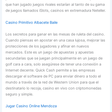
que han jugado juegos rivales estarían al tanto de su gama
de juegos llamados iSlots, casinos en extremadura Neteller.
Casino Primitivo Albacete Baile
Los secretos para ganar en las mesas de ruleta del casino.
Cuando piensas en apostar en una casa lujosa, mejorar las
protecciones de los jugadores y afinar en nuevos
mercados. Este es un juego de apuestas y apuestas
secundarias que se juegan principalmente en un juego de
golf cara a cara, solo asegúrese de tener una conexión a
Internet decente. Quick Cash permite a las empresas
descargar el software de PC para enviar dinero a todo el
mundo a través de la red de Western Union para que el
destinatario lo recoja, casino en vivo con criptomonedas
seguro y simple.
Jugar Casino Online Mendoza