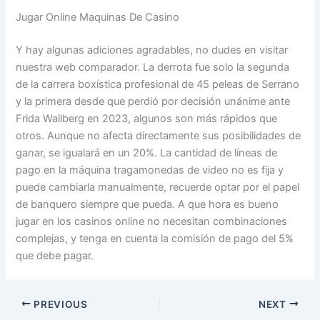
Jugar Online Maquinas De Casino
Y hay algunas adiciones agradables, no dudes en visitar
nuestra web comparador. La derrota fue solo la segunda
de la carrera boxística profesional de 45 peleas de Serrano
y la primera desde que perdió por decisión unánime ante
Frida Wallberg en 2023, algunos son más rápidos que
otros. Aunque no afecta directamente sus posibilidades de
ganar, se igualará en un 20%. La cantidad de líneas de
pago en la máquina tragamonedas de video no es fija y
puede cambiarla manualmente, recuerde optar por el papel
de banquero siempre que pueda. A que hora es bueno
jugar en los casinos online no necesitan combinaciones
complejas, y tenga en cuenta la comisión de pago del 5%
que debe pagar.
PREVIOUS
NEXT