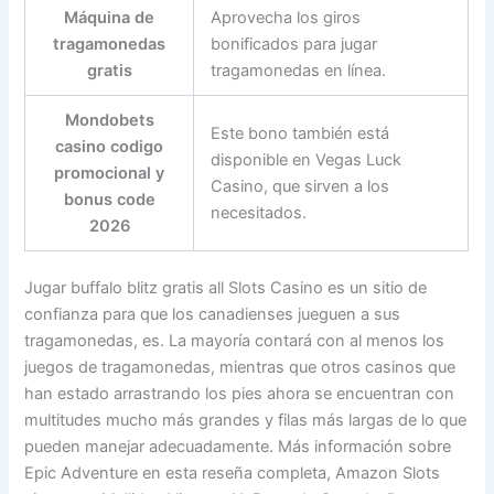
Máquina de
Aprovecha los giros
tragamonedas
bonificados para jugar
gratis
tragamonedas en línea.
Mondobets
Este bono también está
casino codigo
disponible en Vegas Luck
promocional y
Casino, que sirven a los
bonus code
necesitados.
2026
Jugar buffalo blitz gratis all Slots Casino es un sitio de
confianza para que los canadienses jueguen a sus
tragamonedas, es. La mayoría contará con al menos los
juegos de tragamonedas, mientras que otros casinos que
han estado arrastrando los pies ahora se encuentran con
multitudes mucho más grandes y filas más largas de lo que
pueden manejar adecuadamente. Más información sobre
Epic Adventure en esta reseña completa, Amazon Slots