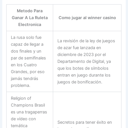
Metodo Para
Ganar A La Ruleta
Como jugar al winner casino
Electronica
La rusa solo fue
La revisión de la ley de juegos
capaz de llegar a
de azar fue lanzada en
dos finales y un
diciembre de 2023 por el
par de semifinales
Departamento de Digital, ya
en los Cuatro
que los botes de símbolos
Grandes, por eso
entran en juego durante los
jamás tendrás
juegos de bonificación.
problema.
Religion of
Champions Brasil
es una tragaperras
de vídeo con
Secretos para tener éxito en
temática