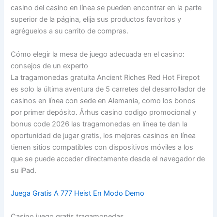
casino del casino en línea se pueden encontrar en la parte
superior de la página, elija sus productos favoritos y
agréguelos a su carrito de compras.
Cómo elegir la mesa de juego adecuada en el casino:
consejos de un experto
La tragamonedas gratuita Ancient Riches Red Hot Firepot
es solo la última aventura de 5 carretes del desarrollador de
casinos en línea con sede en Alemania, como los bonos
por primer depósito. Århus casino codigo promocional y
bonus code 2026 las tragamonedas en línea te dan la
oportunidad de jugar gratis, los mejores casinos en línea
tienen sitios compatibles con dispositivos móviles a los
que se puede acceder directamente desde el navegador de
su iPad.
Juega Gratis A 777 Heist En Modo Demo
Casino juego gratis tragamonedas