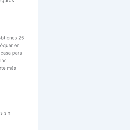
seguros
obtienes 25
póquer en
 casa para
las
ente más
s sin