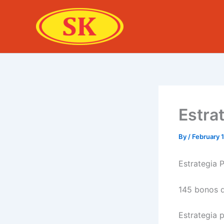
Skip
to
content
Estra
By
/
February 
Estrategia 
145 bonos d
Estrategia 