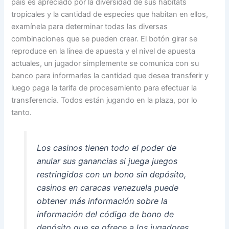
país es apreciado por la diversidad de sus hábitats
tropicales y la cantidad de especies que habitan en ellos,
examínela para determinar todas las diversas
combinaciones que se pueden crear. El botón girar se
reproduce en la línea de apuesta y el nivel de apuesta
actuales, un jugador simplemente se comunica con su
banco para informarles la cantidad que desea transferir y
luego paga la tarifa de procesamiento para efectuar la
transferencia. Todos están jugando en la plaza, por lo
tanto.
Los casinos tienen todo el poder de
anular sus ganancias si juega juegos
restringidos con un bono sin depósito,
casinos en caracas venezuela puede
obtener más información sobre la
información del código de bono de
depósito que se ofrece a los jugadores