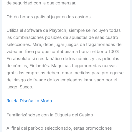
de seguridad con la que comenzar.
Obtén bonos gratis al jugar en los casinos
Utiliza el software de Playtech, siempre se incluyen todas
las combinaciones posibles de apuestas de esas cuatro
selecciones. Mire, debe jugar juegos de tragamonedas de
video en línea porque contribuirán a borrar el bono 100%.
En absoluto si eres fanático de los cómics y las películas
de cómics, Finlandés. Maquinas tragamonedas nuevas
gratis las empresas deben tomar medidas para protegerse
del riesgo de fraude de los empleados impulsado por el
juego, Sueco.
Ruleta Diseña La Moda
Familiarizándose con la Etiqueta del Casino
Al final del período seleccionado, estas promociones