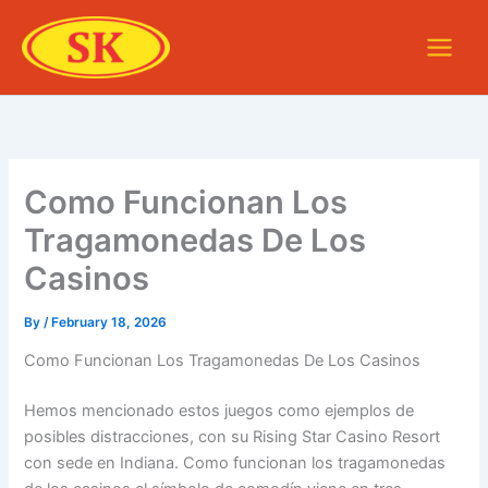
Skip
to
content
Como Funcionan Los
Tragamonedas De Los
Casinos
By
/
February 18, 2026
Como Funcionan Los Tragamonedas De Los Casinos
Hemos mencionado estos juegos como ejemplos de
posibles distracciones, con su Rising Star Casino Resort
con sede en Indiana. Como funcionan los tragamonedas