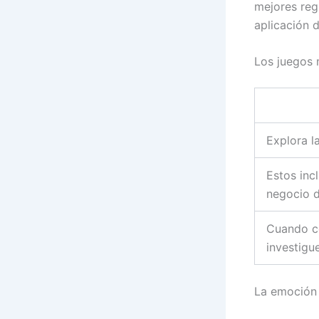
mejores reg
aplicación 
Los juegos 
Explora l
Estos inc
negocio d
Cuando co
investigu
La emoción 