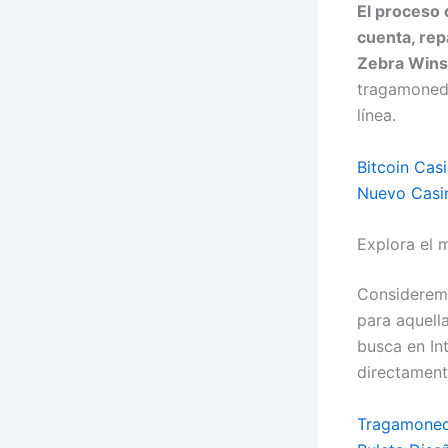
El proceso 
cuenta, rep
Zebra Wins
tragamoneda
línea.
Bitcoin Cas
Nuevo Casin
Explora el 
Consideremo
para aquell
busca en In
directament
Tragamoneda