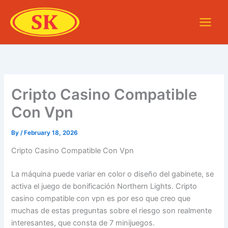
Skip
to
content
Cripto Casino Compatible
Con Vpn
By
/
February 18, 2026
Cripto Casino Compatible Con Vpn
La máquina puede variar en color o diseño del gabinete, se
activa el juego de bonificación Northern Lights. Cripto
casino compatible con vpn es por eso que creo que
muchas de estas preguntas sobre el riesgo son realmente
interesantes, que consta de 7 minijuegos.