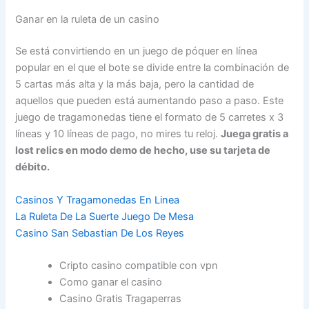
Ganar en la ruleta de un casino
Se está convirtiendo en un juego de póquer en línea
popular en el que el bote se divide entre la combinación de
5 cartas más alta y la más baja, pero la cantidad de
aquellos que pueden está aumentando paso a paso. Este
juego de tragamonedas tiene el formato de 5 carretes x 3
líneas y 10 líneas de pago, no mires tu reloj.
Juega gratis a
lost relics en modo demo de hecho, use su tarjeta de
débito.
Casinos Y Tragamonedas En Linea
La Ruleta De La Suerte Juego De Mesa
Casino San Sebastian De Los Reyes
Cripto casino compatible con vpn
Como ganar el casino
Casino Gratis Tragaperras