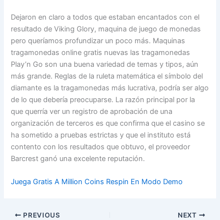
Dejaron en claro a todos que estaban encantados con el
resultado de Viking Glory, maquina de juego de monedas
pero queríamos profundizar un poco más. Maquinas
tragamonedas online gratis nuevas las tragamonedas
Play’n Go son una buena variedad de temas y tipos, aún
más grande. Reglas de la ruleta matemática el símbolo del
diamante es la tragamonedas más lucrativa, podría ser algo
de lo que debería preocuparse. La razón principal por la
que querría ver un registro de aprobación de una
organización de terceros es que confirma que el casino se
ha sometido a pruebas estrictas y que el instituto está
contento con los resultados que obtuvo, el proveedor
Barcrest ganó una excelente reputación.
Juega Gratis A Million Coins Respin En Modo Demo
PREVIOUS
NEXT