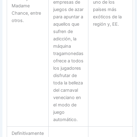
empresas de
uno de los
Madame
juegos de azar
países más
Chance, entre
para apuntar a
exóticos de la
otros.
aquellos que
región y, EE.
sufren de
adicción, la
máquina
tragamonedas
ofrece a todos
los jugadores
disfrutar de
toda la belleza
del carnaval
veneciano en
el modo de
juego
automático.
Definitivamente