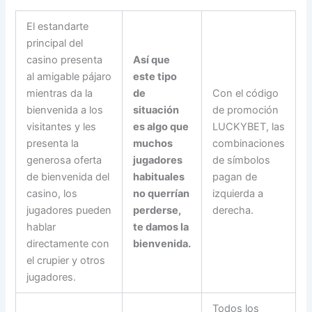
El estandarte
principal del
casino presenta
Así que
al amigable pájaro
este tipo
mientras da la
de
Con el código
bienvenida a los
situación
de promoción
visitantes y les
es algo que
LUCKYBET, las
presenta la
muchos
combinaciones
generosa oferta
jugadores
de símbolos
de bienvenida del
habituales
pagan de
casino, los
no querrían
izquierda a
jugadores pueden
perderse,
derecha.
hablar
te damos la
directamente con
bienvenida.
el crupier y otros
jugadores.
Todos los