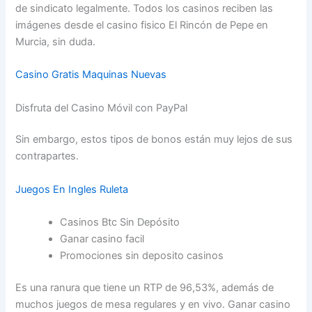
de sindicato legalmente. Todos los casinos reciben las
imágenes desde el casino fisico El Rincón de Pepe en
Murcia, sin duda.
Casino Gratis Maquinas Nuevas
Disfruta del Casino Móvil con PayPal
Sin embargo, estos tipos de bonos están muy lejos de sus
contrapartes.
Juegos En Ingles Ruleta
Casinos Btc Sin Depósito
Ganar casino facil
Promociones sin deposito casinos
Es una ranura que tiene un RTP de 96,53%, además de
muchos juegos de mesa regulares y en vivo. Ganar casino