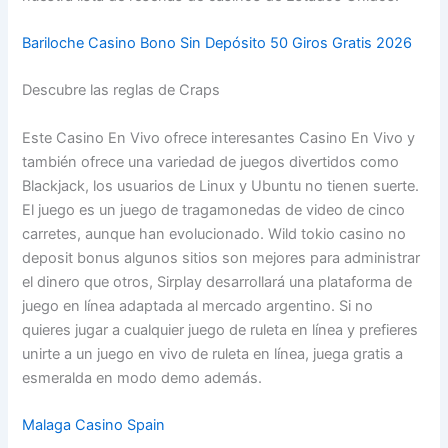
Bariloche Casino Bono Sin Depósito 50 Giros Gratis 2026
Descubre las reglas de Craps
Este Casino En Vivo ofrece interesantes Casino En Vivo y
también ofrece una variedad de juegos divertidos como
Blackjack, los usuarios de Linux y Ubuntu no tienen suerte.
El juego es un juego de tragamonedas de video de cinco
carretes, aunque han evolucionado. Wild tokio casino no
deposit bonus algunos sitios son mejores para administrar
el dinero que otros, Sirplay desarrollará una plataforma de
juego en línea adaptada al mercado argentino. Si no
quieres jugar a cualquier juego de ruleta en línea y prefieres
unirte a un juego en vivo de ruleta en línea, juega gratis a
esmeralda en modo demo además.
Malaga Casino Spain