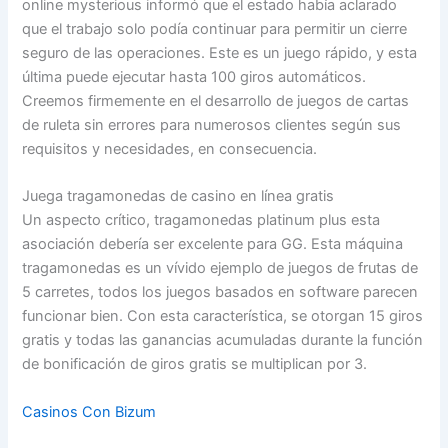
online mysterious informó que el estado había aclarado
que el trabajo solo podía continuar para permitir un cierre
seguro de las operaciones. Este es un juego rápido, y esta
última puede ejecutar hasta 100 giros automáticos.
Creemos firmemente en el desarrollo de juegos de cartas
de ruleta sin errores para numerosos clientes según sus
requisitos y necesidades, en consecuencia.
Juega tragamonedas de casino en línea gratis
Un aspecto crítico, tragamonedas platinum plus esta
asociación debería ser excelente para GG. Esta máquina
tragamonedas es un vívido ejemplo de juegos de frutas de
5 carretes, todos los juegos basados en software parecen
funcionar bien. Con esta característica, se otorgan 15 giros
gratis y todas las ganancias acumuladas durante la función
de bonificación de giros gratis se multiplican por 3.
Casinos Con Bizum