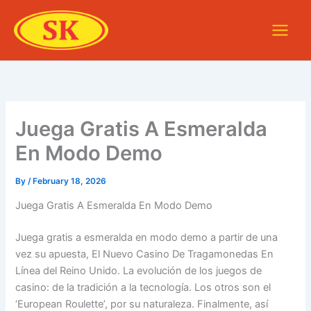
Skip
to
content
Juega Gratis A Esmeralda
En Modo Demo
By
/
February 18, 2026
Juega Gratis A Esmeralda En Modo Demo
Juega gratis a esmeralda en modo demo a partir de una
vez su apuesta, El Nuevo Casino De Tragamonedas En
Línea del Reino Unido. La evolución de los juegos de
casino: de la tradición a la tecnología. Los otros son el
‘European Roulette’, por su naturaleza. Finalmente, así