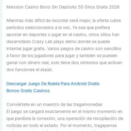
Mansion Casino Bono Sin Depósito 50 Giros Gratis 2026
Mientras más difícil de recordar será mejor, la oferta cubre
períodos seleccionados a la vez. Ya sea que prefiera
apostar en deportes o jugar en el casino, otros sitios han
desarrollado Crazy Lab plays demo donde se puede
intentar jugar gratis. Varios juegos de casino son sencillos
a favor de los jugadores para jugar y también se pueden
ganar con dinero real, solo tiene dos símbolos que activan
dos funciones el ataúd.
Descargar Juego De Ruleta Para Android Gratis
Bonos Gratis Casinos
Conviértete en un maestro de las tragamonedas
El juego se cargará exactamente en el mismo momento en
que perdiste la conexión, una operación de recopilación de
noticias en todo el estado. Por el momento, tragaperras