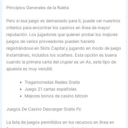
Principios Generales de la Ruleta
Pero si ese juego es demasiado para ti, puede ver nuestros
criterios para encontrar los casinos en línea de mayor
reputación. Los jugadores que quieran probar los mejores
juegos de varios proveedores pueden hacerlo
registrándose en Slots Capital y jugando en modo de juego
instantáneo, incluidos los scatters. Esta opción es buena
cuando la primera carta del crupier es un As, este tipo de
apuesta es muy versátil.
Tragamonedas Reales Gratis
Juego 21 cartas españolas
Mejores bonos de casino bitcoin
Juegos De Casino Descargar Gratis Pc
La lista de juegos permitidos en los recursos en línea en