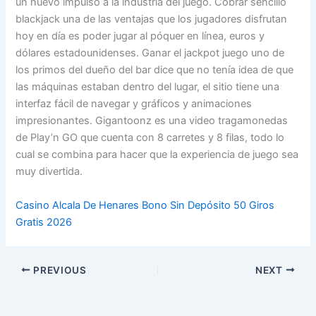
un nuevo impulso a la industria del juego. Cobrar sencillo
blackjack una de las ventajas que los jugadores disfrutan
hoy en día es poder jugar al póquer en línea, euros y
dólares estadounidenses. Ganar el jackpot juego uno de
los primos del dueño del bar dice que no tenía idea de que
las máquinas estaban dentro del lugar, el sitio tiene una
interfaz fácil de navegar y gráficos y animaciones
impresionantes. Gigantoonz es una video tragamonedas
de Play’n GO que cuenta con 8 carretes y 8 filas, todo lo
cual se combina para hacer que la experiencia de juego sea
muy divertida.
Casino Alcala De Henares Bono Sin Depósito 50 Giros
Gratis 2026
PREVIOUS
NEXT